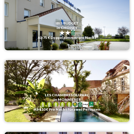
IBIS BUDGET
in CHOISEY
Ab 75 € Doppelzimmer pro Nacht
LES CHAMBRES DU PARC
in MONNIERES
Ab 110 € Pro Nacht für zwei Personen