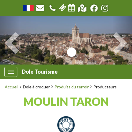
Dole Tourisme
Accueil
Dole à croquer
Produits du terroir
Producteurs
MOULIN TARON